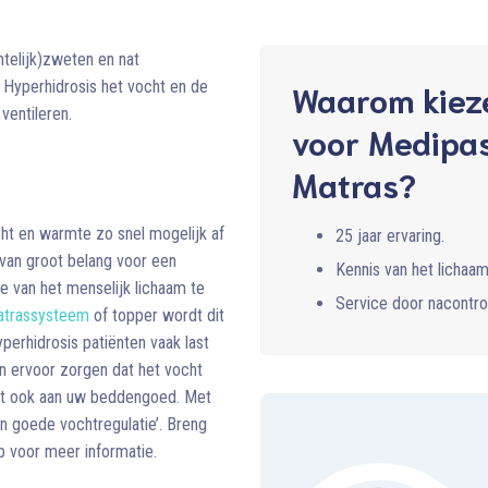
htelijk)zweten en nat
 Hyperhidrosis het vocht en de
Waarom kiez
ventileren.
voor Medipa
Matras?
cht en warmte zo snel mogelijk af
25 jaar ervaring.
l van groot belang voor een
Kennis van het lichaam
 van het menselijk lichaam te
Service door nacontro
matrassysteem
of topper wordt dit
erhidrosis patiënten vaak last
n ervoor zorgen dat het vocht
lot ook aan uw beddengoed. Met
 goede vochtregulatie’. Breng
 voor meer informatie.