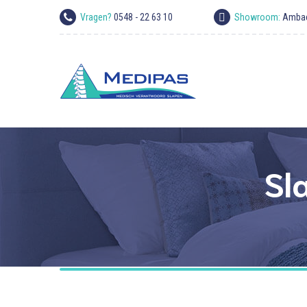
Vragen?
0548 - 22 63 10
Showroom:
Ambac
Sl