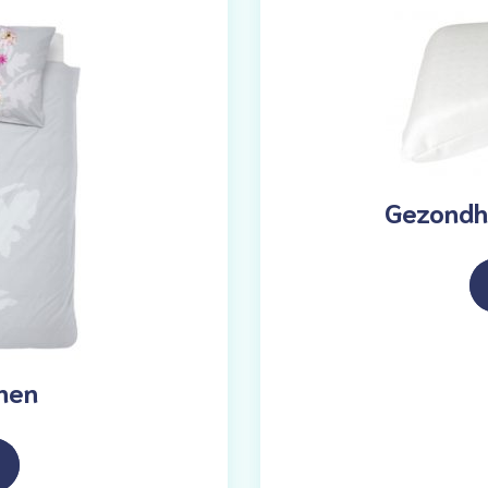
Gezondh
nnen