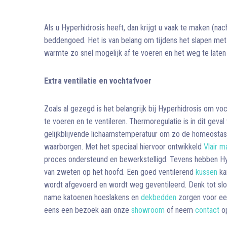
Als u Hyperhidrosis heeft, dan krijgt u vaak te maken (nac
beddengoed. Het is van belang om tijdens het slapen met
warmte zo snel mogelijk af te voeren en het weg te laten 
Extra ventilatie en vochtafvoer
Zoals al gezegd is het belangrijk bij Hyperhidrosis om vo
te voeren en te ventileren. Thermoregulatie is in dit geva
gelijkblijvende lichaamstemperatuur om zo de homeostase
waarborgen. Met het speciaal hiervoor ontwikkeld
Vlair 
proces ondersteund en bewerkstelligd. Tevens hebben Hyp
van zweten op het hoofd. Een goed ventilerend
kussen
ka
wordt afgevoerd en wordt weg geventileerd. Denk tot s
name katoenen hoeslakens en
dekbedden
zorgen voor een
eens een bezoek aan onze
showroom
of neem
contact
op