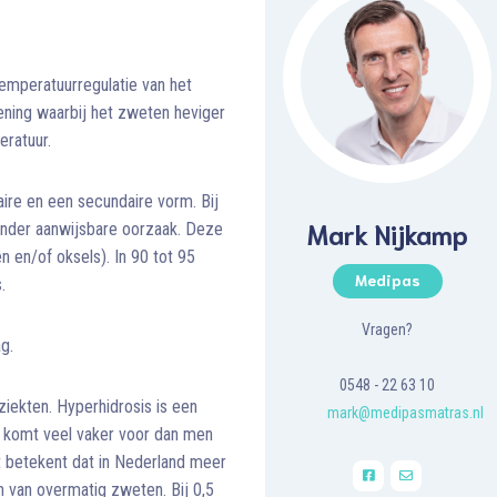
emperatuurregulatie van het
ening waarbij het zweten heviger
eratuur.
ire en een secundaire vorm. Bij
Mark Nijkamp
onder aanwijsbare oorzaak. Deze
 en/of oksels). In 90 tot 95
Medipas
.
Vragen?
g.
0548 - 22 63 10
ziekten. Hyperhidrosis is een
mark@medipasmatras.nl
n komt veel vaker voor dan men
t betekent dat in Nederland meer
 van overmatig zweten. Bij 0,5