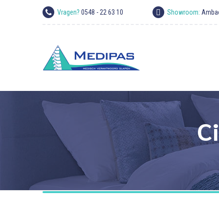
Vragen?
0548 - 22 63 10
Showroom:
Ambac
C